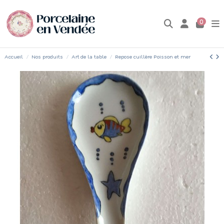
0
Accueil
Nos produits
Art de la table
Repose cuillère Poisson et mer